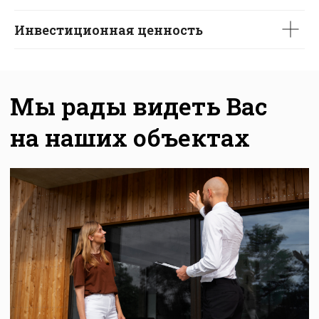
Заказать звонок
Инвестиционная ценность
+7 812 401-65-88
info@sipsystems.ru
ООО «СИП СИСТЕМЫ»
ИНН 7816749460
192007,
г. Санкт-Петербург,
ул. Боровая, дом 47,
к. 2, литера А,
Политика конфиденциальности
Согласие на обработку персональных данных
Разработка сайта