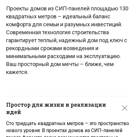
Проекты домов из СИП-панелей площадью 130
квадратных метров – идеальный баланс
комфорта для семьи и разумных инвестиций.
Современная технология строительства
Покажем как мы работаем,
гарантирует теплый, надежный дом под ключ с
ответим на все вопросы,
рекордными сроками возведения и
лично посмотрите качество
минимальными расходами на эксплуатацию.
материалов
Ваш просторный дом мечты – ближе, чем
кажется.
Запишитесь на экскурсию по нашим
объектам в удобное для Вас время
Записаться на экскурсию
Простор для жизни и реализации
идей
Санкт-Петербург
Крым
Казань
Сто тридцать квадратных метров – это пространство
нового уровня. В проектах домов из СИП-панелей
Карелия
Ленинградская область
Краснодар