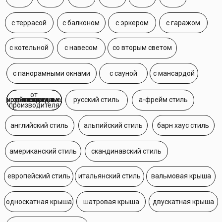
односкатная крыша
шатровая крыша
двускатная крыша
многоскатная крыша
Посмотрите самые популярные
проекты домов из СИП-панелей,
которые лучше всего подходят
для строительства в Санкт-
Петербурге и Ленинградской
области