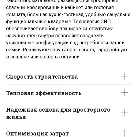
такого формата легко размещаются просторные
спальни, изолированный кабинет или гостевая
Москва
Московская область
комната, большая кухня-гостиная, удобные санузлы и
Краснодарский край
функциональные кладовые. Технология СИП
обеспечивает свободу планировки: отсутствие
несущих стен внутри позволяет создавать
уникальные конфигурации под потребности вашей
Добро пожаловать
семьи. Реализуйте зону второго света, гардеробную
домой!
в спальне или эркер в гостиной.
Проекты
Домокомплект
Скорость строительства
Одноэтажные
Строим сейчас
Тепловая эффективность
Двухэтажные
Построенные дома
Надежная основа для просторного
Коммерческое
О компании
строительство
жилья
Производство
Контакты
Оптимизация затрат