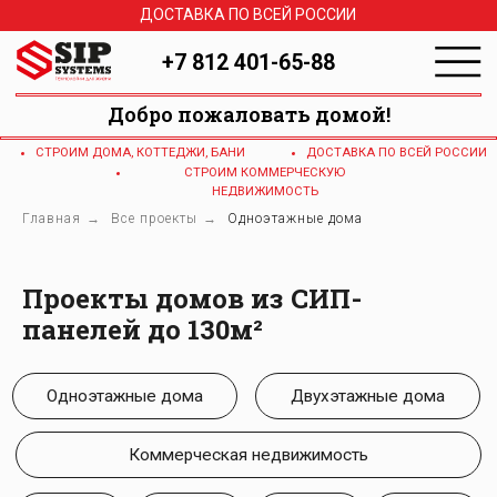
ДОСТАВКА ПО ВСЕЙ РОССИИ
+7 812 401-65-88
Добро пожаловать домой!
СТРОИМ ДОМА, КОТТЕДЖИ, БАНИ
ДОСТАВКА ПО ВСЕЙ РОССИИ
СТРОИМ КОММЕРЧЕСКУЮ
НЕДВИЖИМОСТЬ
Главная
→
Все проекты
→
Одноэтажные дома
Одноэтажные дома
Двухэтажные дома
Проекты домов из СИП-
панелей до 130м²
Коммерческая недвижимость
1 млн
2 млн
3 млн
4 млн
150м2
140м2
130м2
120м2
110м2
100м2
90м2
80м2
70м2
60м2