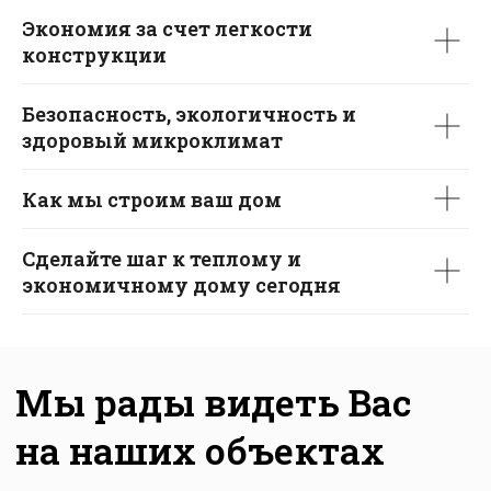
Экономия за счет легкости
Двухэтажные
Построенные дома
конструкции
Коммерческое
О компании
строительство
Безопасность, экологичность и
Производство
Контакты
здоровый микроклимат
Как мы строим ваш дом
Заказать звонок
Сделайте шаг к теплому и
+7 812 401-65-88
экономичному дому сегодня
info@sipsystems.ru
ООО «СИП СИСТЕМЫ»
ИНН 7816749460
192007,
г. Санкт-Петербург,
ул. Боровая, дом 47,
к. 2, литера А,