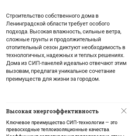
Мы рады видеть Вас
на наших объектах
Строительство собственного дома в
Ленинградской области требует особого
подхода. Высокая влажность, сильные ветра,
сложные грунты и продолжительный
отопительный сезон диктуют необходимость в
технологичных, надежных и теплых решениях.
Дома из СИП-панелей идеально отвечают этим
вызовам, предлагая уникальное сочетание
преимуществ для жизни за городом.
Покажем как мы работаем,
ответим на все вопросы,
лично посмотрите качество
материалов
Высокая энергоэффективность
Запишитесь на экскурсию по нашим
Ключевое преимущество СИП-технологии — это
объектам в удобное для Вас время
превосходные теплоизоляционные качества.