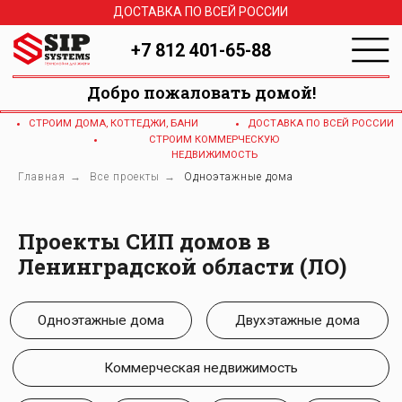
ДОСТАВКА ПО ВСЕЙ РОССИИ
+7 812 401-65-88
Добро пожаловать домой!
СТРОИМ ДОМА, КОТТЕДЖИ, БАНИ
ДОСТАВКА ПО ВСЕЙ РОССИИ
СТРОИМ КОММЕРЧЕСКУЮ
НЕДВИЖИМОСТЬ
Главная
→
Все проекты
→
Одноэтажные дома
Одноэтажные дома
Двухэтажные дома
Проекты СИП домов в
Ленинградской области (ЛО)
Коммерческая недвижимость
1 млн
2 млн
3 млн
4 млн
150м2
140м2
130м2
120м2
110м2
100м2
90м2
80м2
70м2
60м2