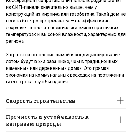
Коэффициент сопротивления теплопередаче стены
Записаться на экскурсию
из СИП-панели значительно выше, чем у
конструкций из кирпича или газобетона. Такой дом не
просто быстро прогревается — он эффективно
сохраняет тепло, что критически важно при низких
Санкт-Петербург
Крым
Казань
температурах и высокой влажности, характерных для
региона.
Карелия
Ленинградская область
Краснодар
Москва
Московская область
Затраты на отопление зимой и кондиционирование
летом будут в 2-3 раза ниже, чем в традиционных
Краснодарский край
каменных или деревянных домах. Это прямая
экономия на коммунальных расходах на протяжении
всего срока службы здания.
Добро пожаловать
домой!
Скорость строительства
Проекты
Домокомплект
Прочность и устойчивость к
капризам природы
Одноэтажные
Строим сейчас