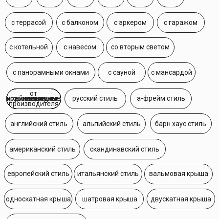
односкатная крыша
шатровая крыша
двускатная крыша
многоскатная крыша
Посмотрите самые популярные
проекты домов из СИП-панелей,
которые лучше всего подходят
для строительства в Санкт-
Петербурге и Ленинградской
области