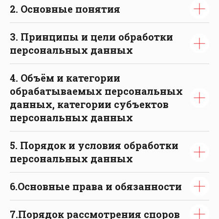
2. Основные понятия
3. Принципы и цели обработки
Добро пожаловать
персональных данных
домой!
4. Объём и категории
Проекты
Домокомплект
обрабатываемых персональных
Одноэтажные
Строим сейчас
данных, категории субъектов
персональных данных
Двухэтажные
Построенные дома
Коммерческое
5. Порядок и условия обработки
О компании
строительство
персональных данных
Производство
Контакты
6.Основные права и обязанности
Заказать звонок
7.Порядок рассмотрения споров