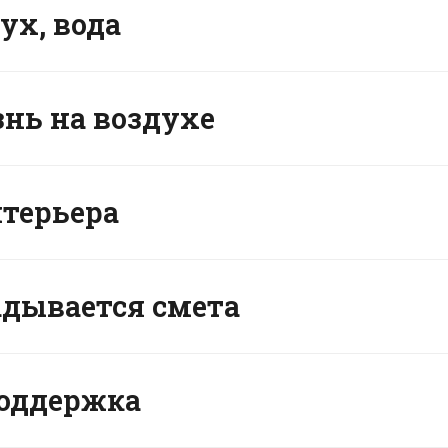
ух, вода
знь на воздухе
нтерьера
адывается смета
поддержка