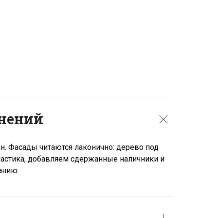
жнений
он. Фасады читаются лаконично: дерево под
пластика, добавляем сдержанные наличники и
анию.