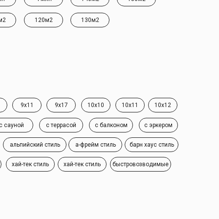
м2
120м2
130м2
9x11
9x17
10x10
10x11
10x12
с сауной
с террасой
с балконом
с эркером
альпийский стиль
а-фрейм стиль
барн хаус стиль
хай-тек стиль
хай-тек стиль
быстровозводимые