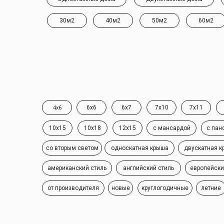
30м2
40м2
50м2
60м2
6x6
6x7
7x10
7x11
4x6
10x15
10x18
12x15
с мансардой
с пан
со вторым светом
односкатная крыша
двускатная к
американский стиль
английский стиль
европейски
от производителя
новые
круглогодичные
летние