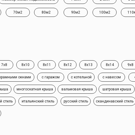
70м2
80м2
90м2
100м2
110
7x8
8x10
8x11
8x12
8x13
8x14
9x8
орамными окнами
с гаражом
с котельной
с навесом
рыша
многоскатная крыша
вальмовая крыша
шатровая крыша
й стиль
итальянский стиль
русский стиль
скандинавский стиль