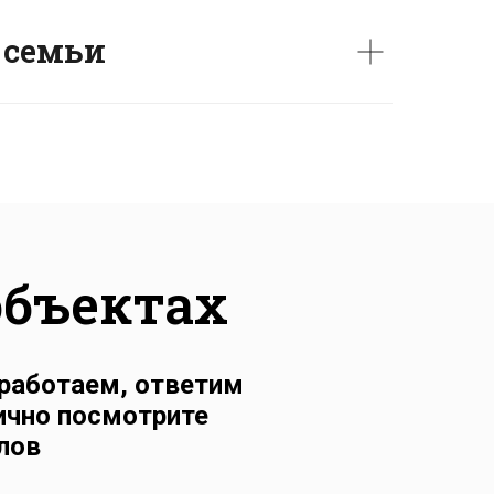
 семьи
объектах
работаем, ответим
лично посмотрите
лов