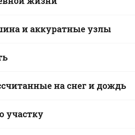
евной жизни
ишина и аккуратные узлы
ть
ссчитанные на снег и дождь
о участку