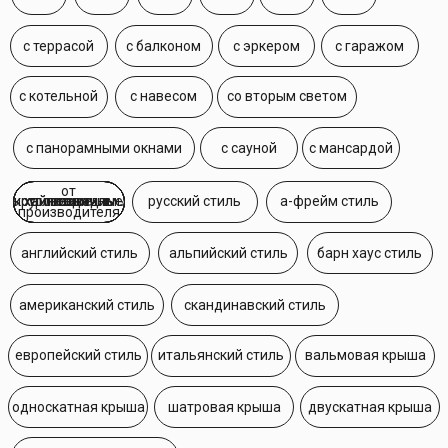
односкатная крыша
шатровая крыша
двускатная крыша
многоскатная крыша
Посмотрите самые популярные
проекты домов из СИП-панелей,
которые лучше всего подходят
для строительства в Санкт-
Петербурге и Ленинградской
области