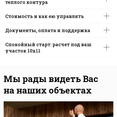
теплого контура
Заказать звонок
Стоимость и как ею управлять
+7 812 401-65-88
info@sipsystems.ru
Документы, оплата и поддержка
ООО «СИП СИСТЕМЫ»
ИНН 7816749460
Спокойный старт: расчет под ваш
192007,
участок 10х11
г. Санкт-Петербург,
ул. Боровая, дом 47,
к. 2, литера А,
Политика конфиденциальности
Согласие на обработку персональных данных
Разработка сайта