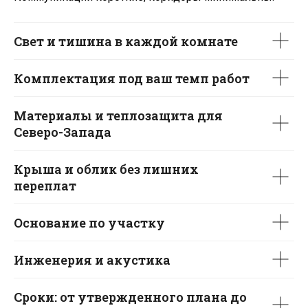
Москва
Московская область
Краснодарский край
Свет и тишина в каждой комнате
Комплектация под ваш темп работ
Добро пожаловать
домой!
Материалы и теплозащита для
Северо-Запада
Проекты
Домокомплект
Крыша и облик без лишних
Одноэтажные
Строим сейчас
переплат
Двухэтажные
Построенные дома
Основание по участку
Коммерческое
О компании
строительство
Инженерия и акустика
Производство
Контакты
Сроки: от утвержденного плана до