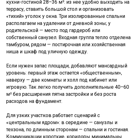
кухни-гостиной 28–36 м²: из нее удобно выходить на
террасу, ставить большой стол и организовать
«тихий» уголок у окна. Три изолированные спальни
располагаем на удалении от дневной зоны; у
родительской — место под гардероб или
Покажем как мы работаем,
собственный санузел. Входная группа тепло отделена
ответим на все вопросы,
тамбуром, рядом — постирочная или хозяйственная
лично посмотрите качество
ниша и шкаф под уличную одежду.
материалов
Если нужен запас площади, добавляют мансардный
Запишитесь на экскурсию по нашим
объектам в удобное для Вас время
уровень: первый этаж остается «общественным»,
наверху — две комнаты и холл под кабинет или
игровую. Так легко получить дополнительные 40–60
Записаться на экскурсию
м² без расширения пятна застройки и без роста
расходов на фундамент.
Для узких участков работает сценарий с
Санкт-Петербург
Крым
Казань
«центральным ядром»: в середине — санузлы и
Карелия
Ленинградская область
Краснодар
техзона, по длинным сторонам — спальни и гостиная.
Коммуникации короткие, коридоры минимальны.