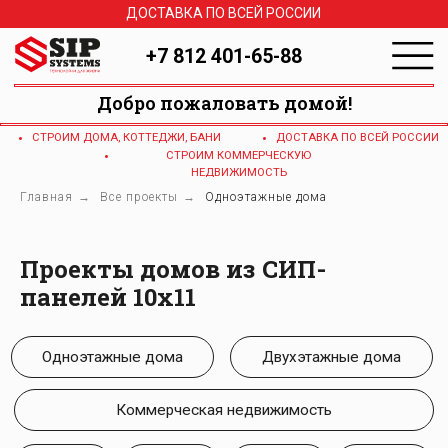
ДОСТАВКА ПО ВСЕЙ РОССИИ
+7 812 401-65-88
Добро пожаловать домой!
СТРОИМ ДОМА, КОТТЕДЖИ, БАНИ
ДОСТАВКА ПО ВСЕЙ РОССИИ
СТРОИМ КОММЕРЧЕСКУЮ
НЕДВИЖИМОСТЬ
Главная
→
Все проекты
→
Одноэтажные дома
Одноэтажные дома
Двухэтажные дома
Проекты домов из СИП-
панелей 10x11
Коммерческая недвижимость
1 млн
2 млн
3 млн
4 млн
150м2
140м2
130м2
120м2
110м2
100м2
90м2
80м2
70м2
60м2