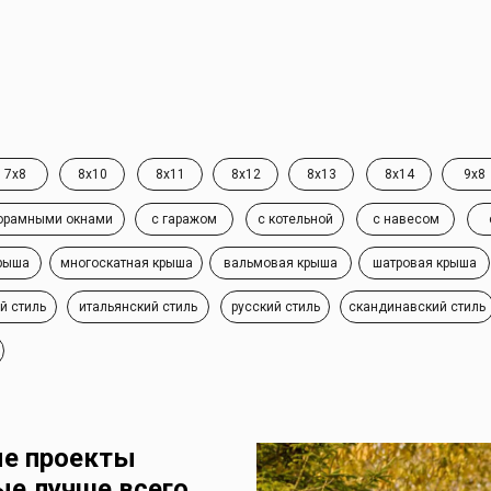
7x8
8x10
8x11
8x12
8x13
8x14
9x8
орамными окнами
с гаражом
с котельной
с навесом
рыша
многоскатная крыша
вальмовая крыша
шатровая крыша
й стиль
итальянский стиль
русский стиль
скандинавский стиль
ые проекты
ые лучше всего