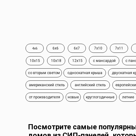
6x6
6x7
7x10
7x11
4x6
10x15
10x18
12x15
с мансардой
с пан
со вторым светом
односкатная крыша
двускатная к
американский стиль
английский стиль
европейски
от производителя
новые
круглогодичные
летние
Посмотрите самые популярн
домов из СИП-панелей, котор