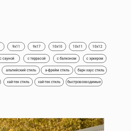
9x11
9x17
10x10
10x11
10x12
с сауной
с террасой
с балконом
с эркером
альпийский стиль
а-фрейм стиль
барн хаус стиль
хай-тек стиль
хай-тек стиль
быстровозводимые