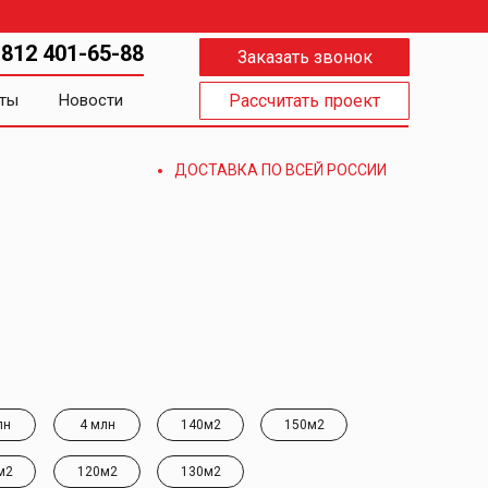
 812 401-65-88
Заказать звонок
ты
Новости
Рассчитать проект
ДОСТАВКА ПО ВСЕЙ РОССИИ
лн
4 млн
140м2
150м2
м2
120м2
130м2