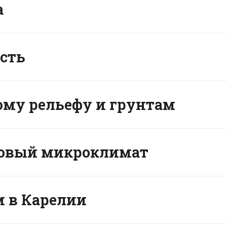
а
сть
ому рельефу и грунтам
оровый микроклимат
м в Карелии