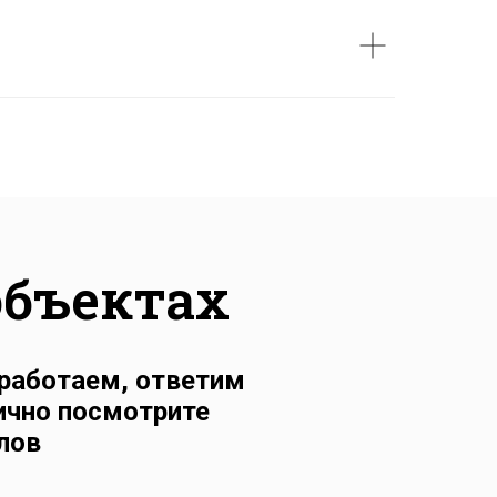
объектах
работаем, ответим
лично посмотрите
лов