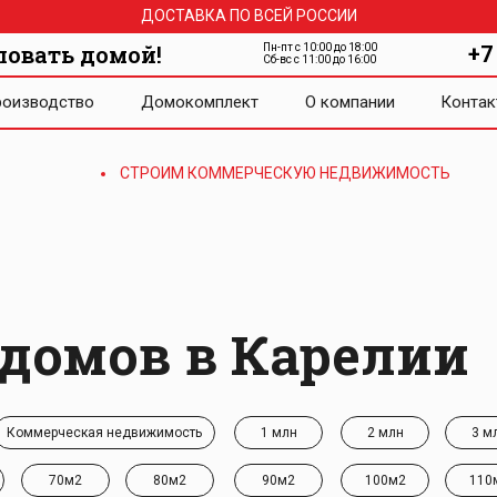
ДОСТАВКА ПО ВСЕЙ РОССИИ
ловать домой!
Пн-пт с 10:00 до 18:00
+7
Сб-вс с 11:00 до 16:00
оизводство
Домокомплект
О компании
Контак
СТРОИМ КОММЕРЧЕСКУЮ НЕДВИЖИМОСТЬ
домов в Карелии
Коммерческая недвижимость
1 млн
2 млн
3 м
70м2
80м2
90м2
100м2
110