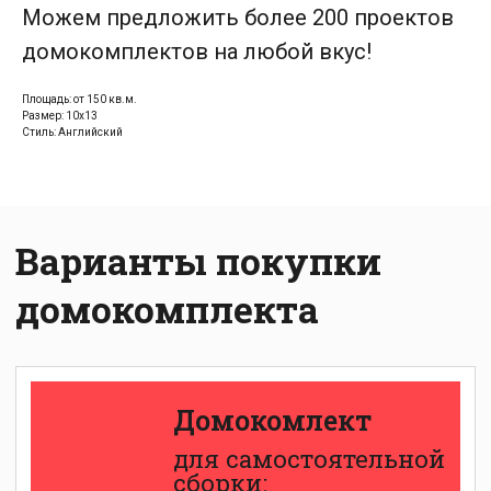
Можем предложить более 200 проектов
Домокомлект
для самостоятельной
домокомплектов на любой вкус!
сборки:
Площадь: от 150 кв.м.
Размер: 10х13
Домокомлект
Стиль: Английский
со сборкой
Теплый контур:
Дом
с внешней
отделкой: