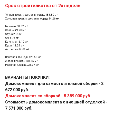
Срок строительства от 2х недель
Тёплая проектируемая площадь 183.80 м²
Холодная проектируемая площадь 14.26 м²
Гостиная 38.82 м²
Спальня 9.70 м²
Сауна 2.24 м²
С/У 5.78 м²
Котельная 6.10 м²
Кухня 11.25 м²
Антресоль 54.64 м²
Полезная площадь 128.53 м²
Жилая площадь 103.15 м²
Нежилая площадь 25.37 м²
ВАРИАНТЫ ПОКУПКИ:
Домокомплект для самостоятельной сборки - 2
672 000 руб.
Варианты покупки
Домокомплект со сборкой - 5 389 000 руб.
домокомплекта
Стоимость домокомплекта с внешней отделкой -
7 571 000 руб.