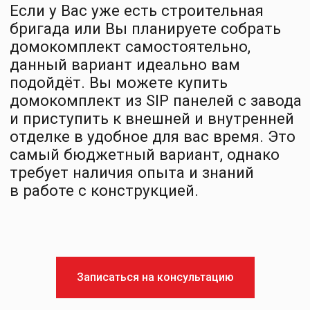
Производство
Контакты
Заказать звонок
+7 812 401-65-88
info@sipsystems.ru
ООО «СИП СИСТЕМЫ»
ИНН 7816749460
192007,
г. Санкт-Петербург,
ул. Боровая, дом 47,
к. 2, литера А,
Политика конфиденциальности
Согласие на обработку персональных данных
Записаться на консультацию
Разработка сайта