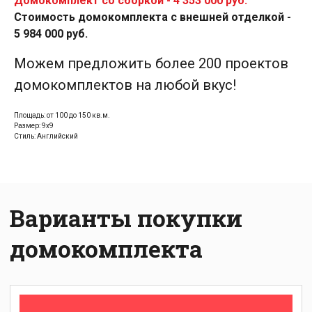
Домокомплект со сборкой - 4 353 000 руб.
Стоимость домокомплекта с внешней отделкой -
5 984 000 руб.
Домокомлект
Можем предложить более 200 проектов
для самостоятельной
сборки:
домокомплектов на любой вкус!
Домокомлект
Площадь: от 100 до 150 кв.м.
Размер: 9х9
со сборкой
Стиль: Английский
Теплый контур:
Дом
с внешней
отделкой: