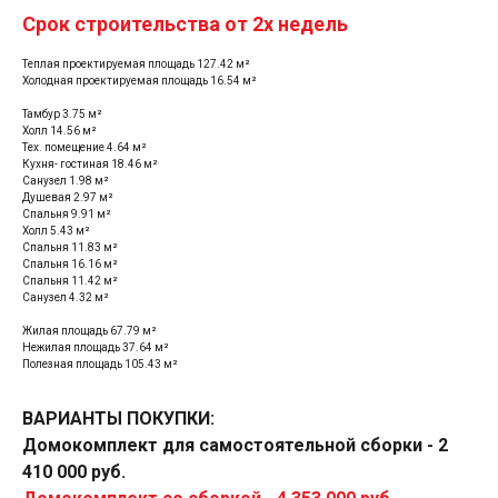
Срок строительства от 2х недель
Теплая проектируемая площадь 127.42 м²
Холодная проектируемая площадь 16.54 м²
Тамбур 3.75 м²
Холл 14.56 м²
Тех. помещение 4.64 м²
Кухня- гостиная 18.46 м²
Санузел 1.98 м²
Душевая 2.97 м²
Спальня 9.91 м²
Холл 5.43 м²
Спальня 11.83 м²
Спальня 16.16 м²
Спальня 11.42 м²
Санузел 4.32 м²
Жилая площадь 67.79 м²
Нежилая площадь 37.64 м²
Полезная площадь 105.43 м²
ВАРИАНТЫ ПОКУПКИ:
Домокомплект для самостоятельной сборки - 2
Варианты покупки
410 000 руб.
домокомплекта