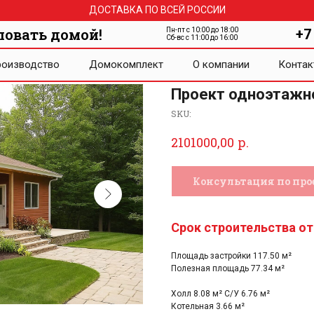
ДОСТАВКА ПО ВСЕЙ РОССИИ
ловать домой!
Пн-пт с 10:00 до 18:00
+7
Сб-вс с 11:00 до 16:00
оизводство
Домокомплект
О компании
Контак
Проект одноэтажно
SKU:
р.
2101000,00
Консультация по про
Срок строительства от
Площадь застройки 117.50 м²
Полезная площадь 77.34 м²
Холл 8.08 м² С/У 6.76 м²
Котельная 3.66 м²