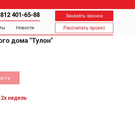
 812 401-65-88
Заказать звонок
ты
Новости
Рассчитать проект
го дома "Тулон"
екту
 2х недель