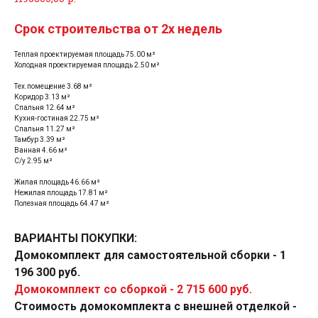
Срок строительства от 2х недель
Теплая проектируемая площадь 75.00 м²
Холодная проектируемая площадь 2.50 м²
Тех.помещение 3.68 м²
Коридор 3.13 м²
Спальня 12.64 м²
Кухня-гостиная 22.75 м²
Спальня 11.27 м²
Тамбур 3.39 м²
Ванная 4.66 м²
С/у 2.95 м²
Жилая площадь 46.66 м²
Нежилая площадь 17.81 м²
Полезная площадь 64.47 м²
ВАРИАНТЫ ПОКУПКИ:
Домокомплект для самостоятельной сборки - 1
Варианты покупки
196 300 руб.
домокомплекта
Домокомплект со сборкой - 2 715 600 руб.
Стоимость домокомплекта с внешней отделкой -