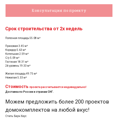
Консультация по проекту
Срок строительства от 2х недель
Полезная площадь 55.08 м²
Прихожая 3.45 м²
Коридор 5.63 м²
Котельная 2.59 м²
С/у 5.09 м²
Гостиная 18.31 м²
2й уровень 19.33 м²
Варианты покупки
Жилая площадь 49.75 м²
домокомплекта
Нежилая 5.33 м²
Стоимость
проекта рассчитывается индивидуально!
Доставка по России и странам СНГ.
Домокомлект
Можем предложить более 200 проектов
для самостоятельной
сборки:
домокомплектов на любой вкус!
Стиль: Барн Хаус