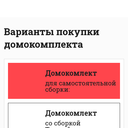
Домокомлект
со сборкой
Теплый контур:
Дом
с внешней
отделкой: